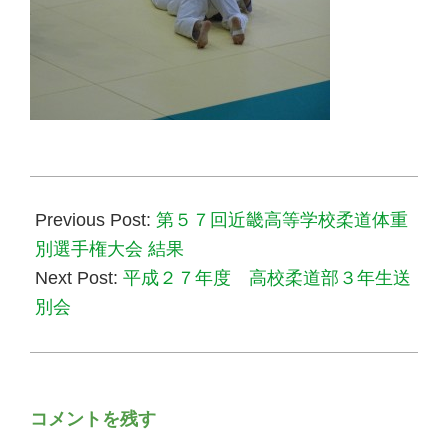
2016-
02-
Previous Post:
第５７回近畿高等学校柔道体重
01
別選手権大会 結果
Next Post:
平成２７年度 高校柔道部３年生送
別会
コメントを残す