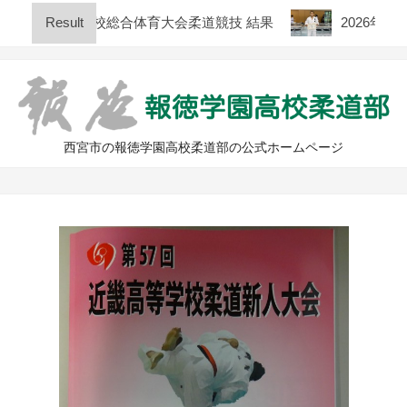
Skip
庫県高等学校総合体育大会柔道競技 結果
Result
2026年度 全日
to
content
西宮市の報徳学園高校柔道部の公式ホームページ
Primary
Navigation
Menu