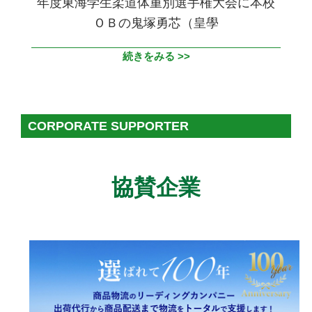
年度東海学生柔道体重別選手権大会に本校
ＯＢの鬼塚勇芯（皇學
続きをみる >>
2021-
11-
CORPORATE SUPPORTER
27
協賛企業