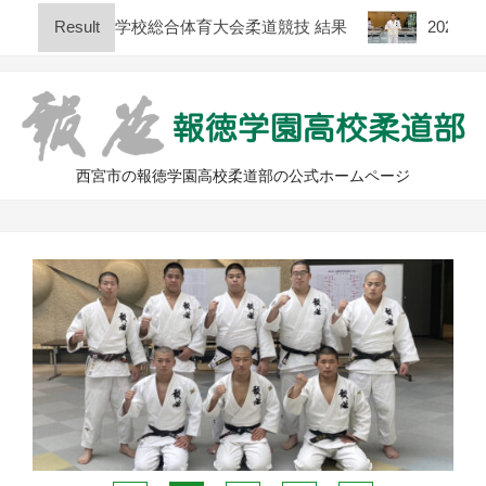
Skip
 兵庫県高等学校総合体育大会柔道競技 結果
Result
2026年度
to
content
西宮市の報徳学園高校柔道部の公式ホームページ
Primary
Navigation
Menu