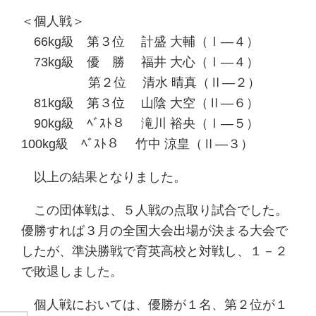
＜個人戦＞
66kg級 第３位 計盛 大輔（Ⅰ―４）
73kg級 優 勝 福井 大心（Ⅰ―４）
第２位 清水 晴真（Ⅱ―２）
81kg級 第３位 山陰 大空（Ⅱ―６）
90kg級 ﾍﾞｽﾄ８ 滝川 裕央（Ⅰ―５）
100kg級 ﾍﾞｽﾄ８ 竹中 涼皇（Ⅱ―３）
以上の結果となりました。
この団体戦は、５人戦の点取り試合でした。
優勝すれば３月の全国大会出場が決まる大会で
したが、準決勝戦で育英高校と対戦し、１－２
で敗退しました。
個人戦においては、優勝が１名、第２位が１