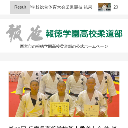
Skip
 兵庫県高等学校総合体育大会柔道競技 結果
Result
2026年度
to
content
西宮市の報徳学園高校柔道部の公式ホームページ
Primary
Navigation
Menu