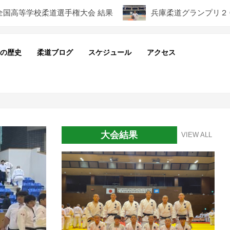
高等学校柔道選手権大会 結果
兵庫柔道グランプリ２０２６
の歴史
柔道ブログ
スケジュール
アクセス
Pri
Nav
Me
大会結果
VIEW ALL