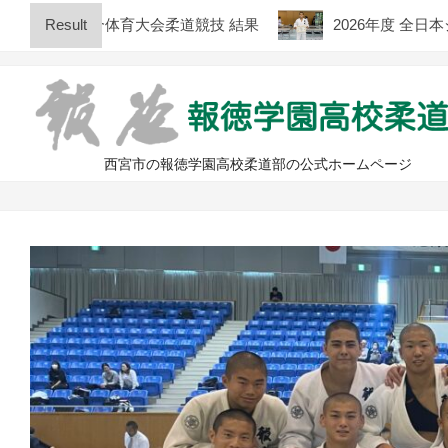
Skip
等学校総合体育大会柔道競技 結果
Result
2026年度 全日本ジ
to
content
西宮市の報徳学園高校柔道部の公式ホームページ