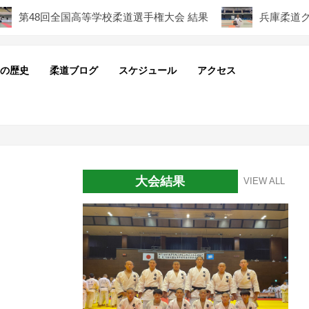
48回全国高等学校柔道選手権大会 結果
兵庫柔道グランプ
の歴史
柔道ブログ
スケジュール
アクセス
Pri
Nav
Me
大会結果
VIEW ALL