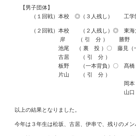
【男子団体】
（１回戦）本校 ◎（３人残し） 工学院
（２回戦）本校 （２人残し）◎ 東海大
岸 （ 引 分 ） 勝野
池尾 （ 裏 投 ）〇 藤見（一
古居 （ 引 分 ）
板野 （一本背負）〇 髙橋（
片山 （ 引 分 ）
岡本
山口
以上の結果となりました。
今年は３年生は松坂、古居、伊串で、残りのメン