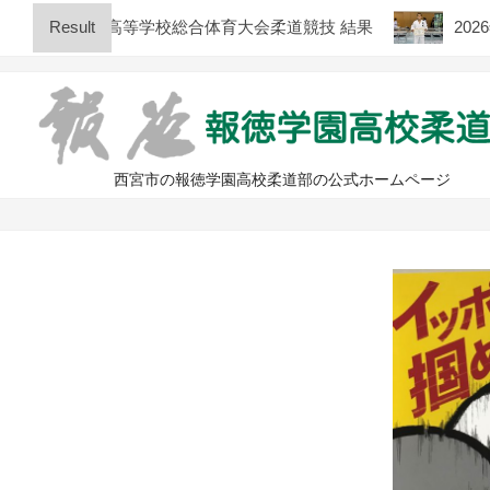
Skip
回 兵庫県高等学校総合体育大会柔道競技 結果
Result
2026年度
to
content
西宮市の報徳学園高校柔道部の公式ホームページ