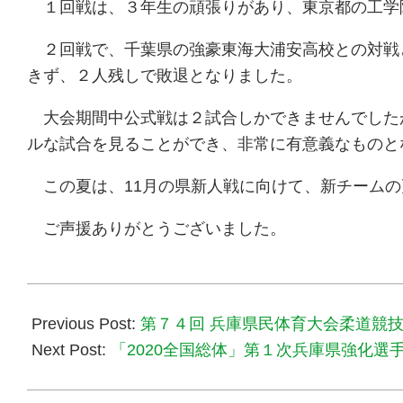
１回戦は、３年生の頑張りがあり、東京都の工学
２回戦で、千葉県の強豪東海大浦安高校との対戦
きず、２人残しで敗退となりました。
大会期間中公式戦は２試合しかできませんでした
ルな試合を見ることができ、非常に有意義なものと
この夏は、11月の県新人戦に向けて、新チームの
ご声援ありがとうございました。
2019-
07-
Previous Post:
第７４回 兵庫県民体育大会柔道競技
25
Next Post:
「2020全国総体」第１次兵庫県強化選