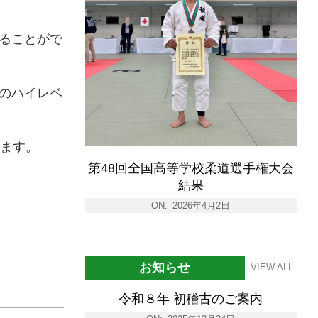
ることがで
のハイレベ
ます。
第48回全国高等学校柔道選手権大会
結果
ON:
2026年4月2日
お知らせ
VIEW ALL
令和８年 初稽古のご案内