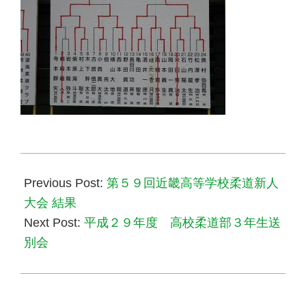
2018-
02-
Previous Post:
第５９回近畿高等学校柔道新人
12
大会 結果
Next Post:
平成２９年度 高校柔道部３年生送
別会