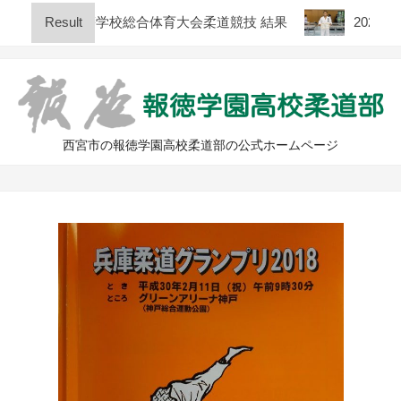
Skip
 兵庫県高等学校総合体育大会柔道競技 結果
Result
2026年度
to
content
西宮市の報徳学園高校柔道部の公式ホームページ
Primary
Navigation
Menu