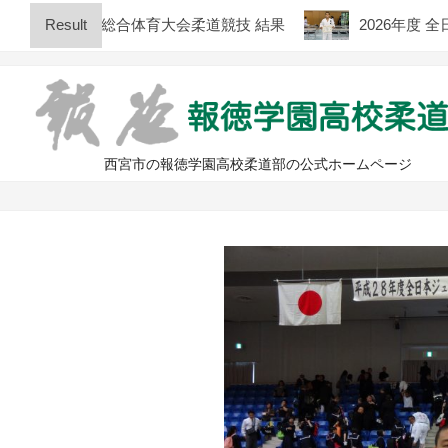
Skip
県高等学校総合体育大会柔道競技 結果
Result
2026年度 全日
to
content
西宮市の報徳学園高校柔道部の公式ホームページ