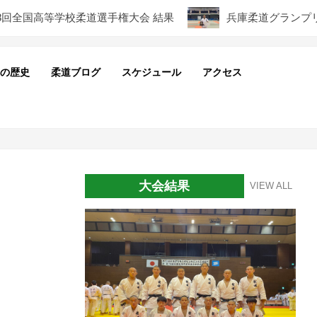
国高等学校柔道選手権大会 結果
兵庫柔道グランプリ２０
の歴史
柔道ブログ
スケジュール
アクセス
Pri
Nav
Me
大会結果
VIEW ALL