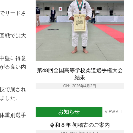
でリードさ
回戦では大
中盤に得意
がる良い内
第48回全国高等学校柔道選手権大会
結果
ON:
2026年4月2日
技で崩され
ました。
お知らせ
VIEW ALL
道体重別選手
令和８年 初稽古のご案内