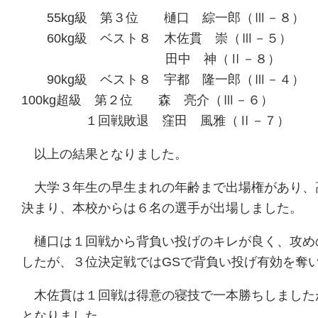
55kg級 第３位 樋口 綜一郎（Ⅲ－８）
60kg級 ベスト８ 木佐貫 崇（Ⅲ－５）
田中 神（Ⅱ－８）
90kg級 ベスト８ 宇都 隆一郎（Ⅲ－４）
100kg超級 第２位 森 亮介（Ⅲ－６）
１回戦敗退 窪田 風雅（Ⅱ－７）
以上の結果となりました。
大学３年生の早生まれの年齢まで出場権があり、高
決まり、本校からは６名の選手が出場しました。
樋口は１回戦から背負い投げのキレが良く、攻め
したが、３位決定戦ではGSで背負い投げ有効を奪
木佐貫は１回戦は得意の寝技で一本勝ちしました
となりました。