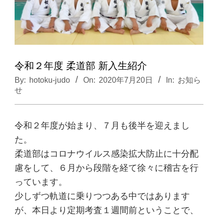
令和２年度 柔道部 新入生紹介
By:
hotoku-judo
On:
2020年7月20日
In:
お知ら
せ
令和２年度が始まり、７月も後半を迎えまし
た。
柔道部はコロナウイルス感染拡大防止に十分配
慮をして、６月から段階を経て徐々に稽古を行
っています。
少しずつ軌道に乗りつつある中ではあります
が、本日より定期考査１週間前ということで、