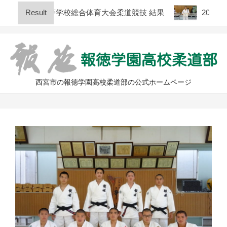
Skip
 兵庫県高等学校総合体育大会柔道競技 結果
Result
2026年度
to
content
西宮市の報徳学園高校柔道部の公式ホームページ
Primary
Navigation
Menu