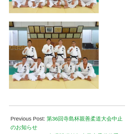
2020-
07-
Previous Post:
第36回寺島杯親善柔道大会中止
20
のお知らせ