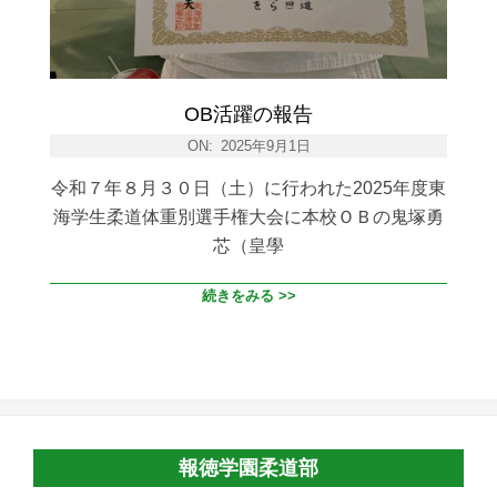
OB活躍の報告
ON:
2025年9月1日
令和７年８月３０日（土）に行われた2025年度東
海学生柔道体重別選手権大会に本校ＯＢの鬼塚勇
芯（皇學
続きをみる >>
報徳学園柔道部