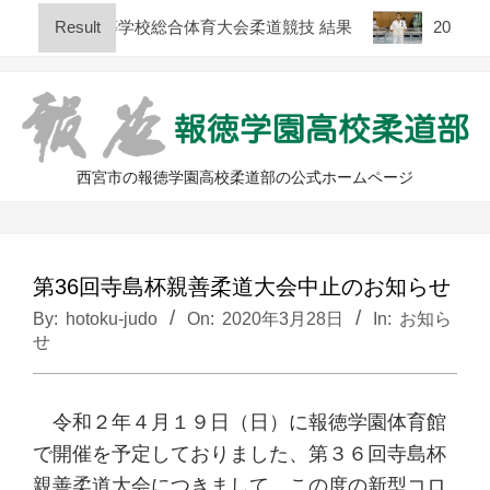
Skip
回 兵庫県高等学校総合体育大会柔道競技 結果
Result
2026年
to
content
西宮市の報徳学園高校柔道部の公式ホームページ
Primary
Navigation
Menu
第36回寺島杯親善柔道大会中止のお知らせ
By:
hotoku-judo
On:
2020年3月28日
In:
お知ら
せ
令和２年４月１９日（日）に報徳学園体育館
で開催を予定しておりました、第３６回寺島杯
親善柔道大会につきまして、この度の新型コロ