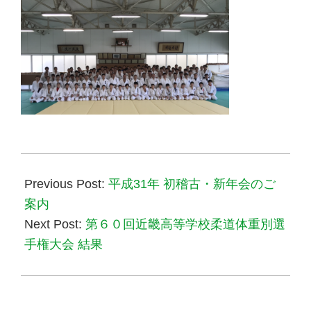
2019-
01-
Previous Post:
平成31年 初稽古・新年会のご
05
案内
Next Post:
第６０回近畿高等学校柔道体重別選
手権大会 結果