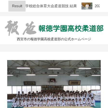
Skip
 兵庫県高等学校総合体育大会柔道競技 結果
Result
2026年度
to
content
西宮市の報徳学園高校柔道部の公式ホームページ
Primary
Navigation
Menu