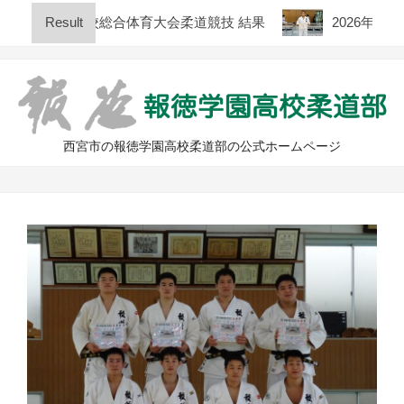
Skip
庫県高等学校総合体育大会柔道競技 結果
Result
2026年度 全日
to
content
西宮市の報徳学園高校柔道部の公式ホームページ
Primary
Navigation
Menu