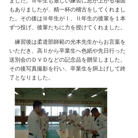
ました。Ⅲ年生も激しい練習に息が上がる場面
もありましたが、精一杯の稽古をしてくれまし
た。その後はⅢ年生がⅠ、Ⅱ年生の後輩を１本
ずつ投げ、後輩たちに力を授けてくれました。
練習後は柔道部師範の光本先生からお言葉を
いただき、高Ⅱから卒業生へ色紙や先日行った
送別会のＤＶＤなどの記念品を贈呈しました。
その後写真撮影を行い、卒業生を胴上げして終
了となりました。