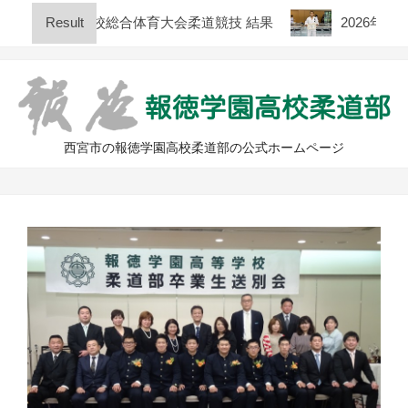
Skip
庫県高等学校総合体育大会柔道競技 結果
Result
2026年度 全日
to
content
西宮市の報徳学園高校柔道部の公式ホームページ
Primary
Navigation
Menu