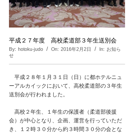
平成２７年度 高校柔道部３年生送別会
By:
hotoku-judo
On:
2016年2月2日
In:
お知ら
せ
平成２８年１月３１日（日）に都ホテルニュ
ーアルカイックにおいて、高校柔道部の３年生
送別会が行われました。
高校２年生、１年生の保護者（柔道部後援
会）が中心となり、企画、運営を行っていただ
き、１２時３０分から約３時間３０分の会とな