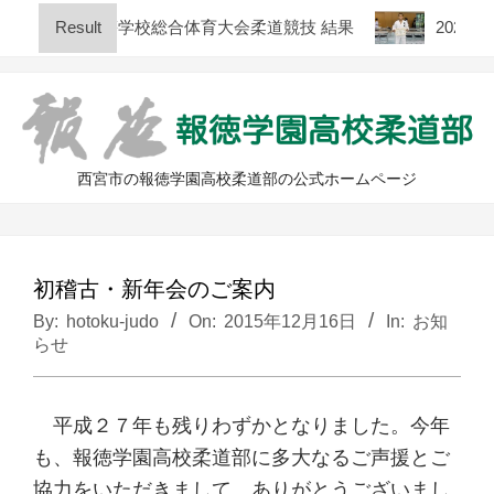
Skip
回 兵庫県高等学校総合体育大会柔道競技 結果
Result
2026年
to
content
西宮市の報徳学園高校柔道部の公式ホームページ
Primary
Navigation
Menu
初稽古・新年会のご案内
By:
hotoku-judo
On:
2015年12月16日
In:
お知
らせ
平成２７年も残りわずかとなりました。今年
も、報徳学園高校柔道部に多大なるご声援とご
協力をいただきまして、ありがとうございまし