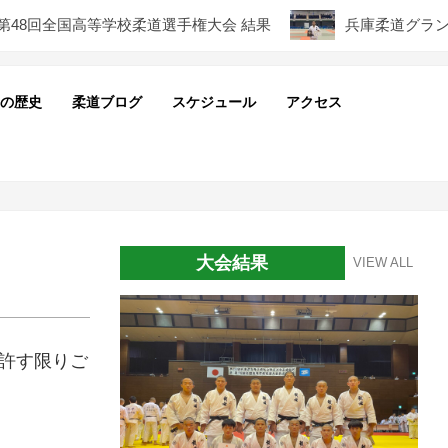
8回全国高等学校柔道選手権大会 結果
兵庫柔道グランプリ
の歴史
柔道ブログ
スケジュール
アクセス
Pri
Nav
Me
大会結果
VIEW ALL
許す限りご