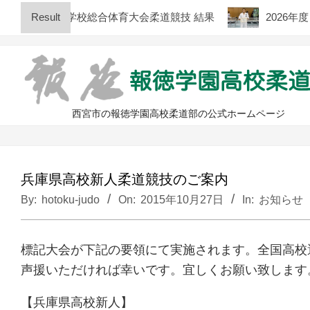
Skip
兵庫県高等学校総合体育大会柔道競技 結果
Result
2026年度 
to
content
西宮市の報徳学園高校柔道部の公式ホームページ
兵庫県高校新人柔道競技のご案内
By:
hotoku-judo
On:
2015年10月27日
In:
お知らせ
標記大会が下記の要領にて実施されます。全国高校
声援いただければ幸いです。宜しくお願い致します
【兵庫県高校新人】