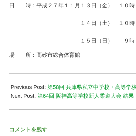
日 時：平成２７年１１月１３日（金） １０
男子団体戦
１４日（土） １０時００分 
女子個
１５日（日） ９時３０分 開
場 所：高砂市総合体育館
2015-
10-
Previous Post:
第58回 兵庫県私立中学校・高等学
27
Next Post:
第64回 阪神高等学校新人柔道大会 結果
コメントを残す