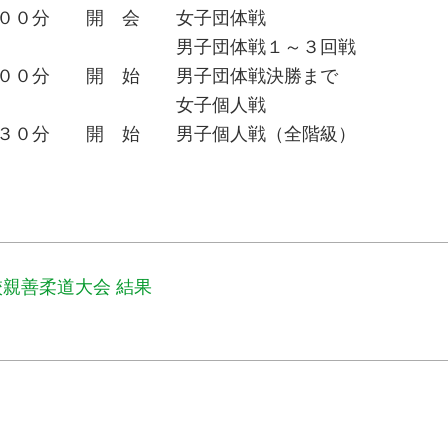
時００分 開 会 女子団体戦
１～３回戦
開 始 男子団体戦決勝まで
人戦
 始 男子個人戦（全階級）
校親善柔道大会 結果