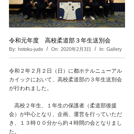
令和元年度 高校柔道部３年生送別会
By:
hotoku-judo
On:
2020年2月3日
In:
Gallery
令和２年２月２日（日）に都ホテルニューアル
カイックにおいて、高校柔道部の３年生送別会
が行われました。
高校２年生、１年生の保護者（柔道部後援
会）が中心となり、企画、運営を行っていただ
き、１３時００分から約４時間の会となりまし
た。