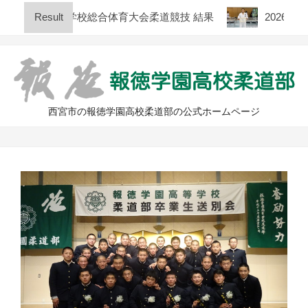
Skip
庫県高等学校総合体育大会柔道競技 結果
Result
2026年度 全
to
content
西宮市の報徳学園高校柔道部の公式ホームページ
Primary
Navigation
Menu