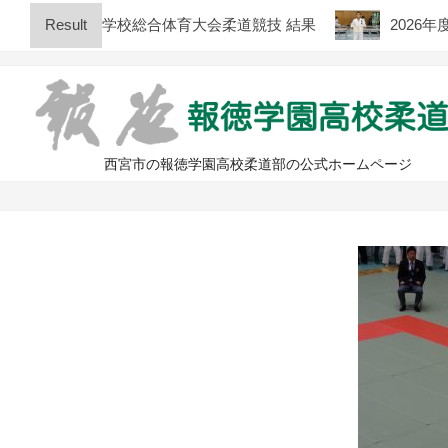
Skip
兵庫県高等学校総合体育大会柔道競技 結果
Result
2026年度 
to
content
西宮市の報徳学園高校柔道部の公式ホームページ