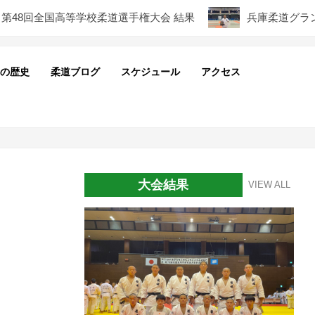
8回全国高等学校柔道選手権大会 結果
兵庫柔道グランプリ
の歴史
柔道ブログ
スケジュール
アクセス
Pri
Nav
Me
大会結果
VIEW ALL